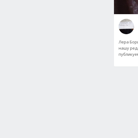
Лера Бор
нашу ред
публикуе