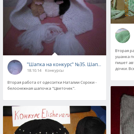
Вторая р
ушанка п
пишет авт
дочки. Вс
18.10.14
Конкурсы
Вторая работа от одесситки Наталии Сороки -
белоснежная шапочка "Цветочек".