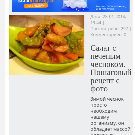
Дата: 28-01-2014,
19:44 |
Просмотрено: 297 |
Комментариев: 0
Салат с
печеным
чесноком.
Пошаговый
рецепт с
фото
Зимой чеснок
просто
необходим
нашему
организму, он
обладает массой
полезных