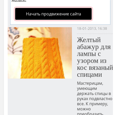
Начать продвижение сайта
18-01-2013, 16:38
Желтый
абажур для
лампы с
узором из
кос вязаный
спицами
Мастерицам,
умеющим
держать спицы в
руках подвластно
все. К примеру,
можно
преобразить