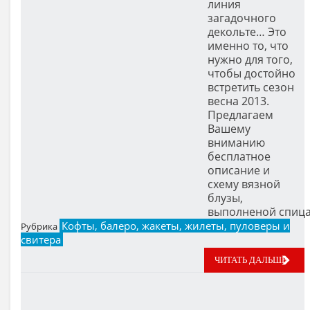
линия
загадочного
декольте… Это
именно то, что
нужно для того,
чтобы достойно
встретить сезон
весна 2013.
Предлагаем
Вашему
вниманию
бесплатное
описание и
схему вязной
блузы,
выполненой спиц
Кофты, балеро, жакеты, жилеты, пуловеры и
Рубрика
свитера
ЧИТАТЬ ДАЛЬШЕ