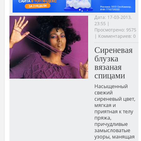
Дата: 17-03-2013,
23:55 |
Просмотрено: 9575
| Комментариев: 0
Сиреневая
блузка
вязаная
спицами
Насыщенный
свежий
сиреневый цвет,
мягкая и
приятная к телу
пряжа,
причудливые
замысловатые
узоры, манящая